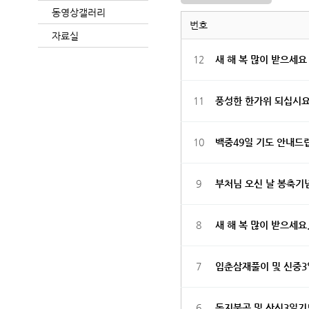
동영상갤러리
번호
자료실
12
새 해 복 많이 받으세
11
풍성한 한가위 되십시요
10
백중49일 기도 안내드
9
부처님 오신 날 봉축기
8
새 해 복 많이 받으세요
7
입춘삼재풀이 및 신중3
6
동지불공 및 산신3일기