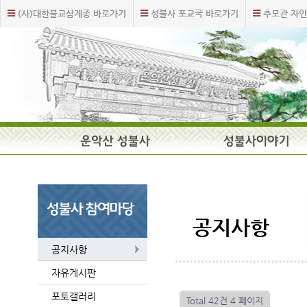
주
본
(사)대한불교삼계종 바로가기
성불사 포교국 바로가기
추모관 자인
메
문
뉴
내
바
용
로
바
가
로
기
가
기
주
요
메
뉴
공지사항
공지사항
자유게시판
포토갤러리
Total 42건
4 페이지