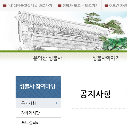
주
본
(사)대한불교삼계종 바로가기
성불사 포교국 바로가기
추모관 자인
메
문
뉴
내
바
용
로
바
가
로
기
가
기
주
요
메
뉴
공지사항
공지사항
자유게시판
포토갤러리