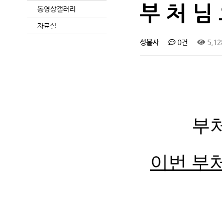
부 처 님 
동영상갤러리
자료실
성불사
0건
5,1
부처
이번 부처