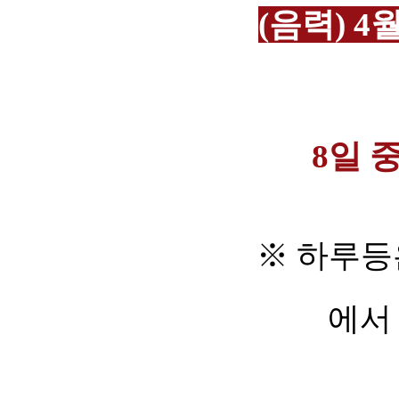
(음력) 4
8일 
※ 하루등은
에서