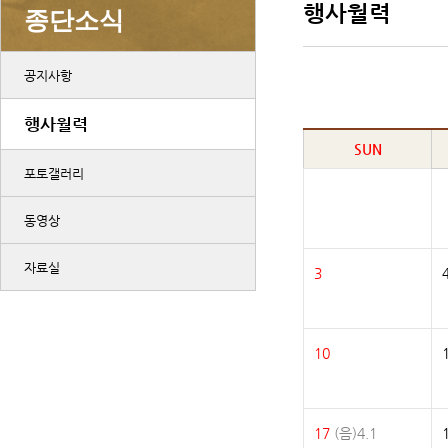
행사월력
종단소식
공지사항
행사월력
SUN
포토갤러리
동영상
자료실
3
10
17
(음)4.1