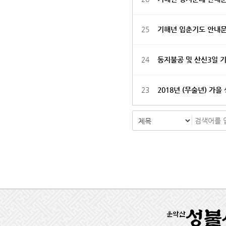
25
기해년 입춘기도 안내
24
동지불공 및 산신3일 
23
2018년 (무술년) 가을
처음
맨끝