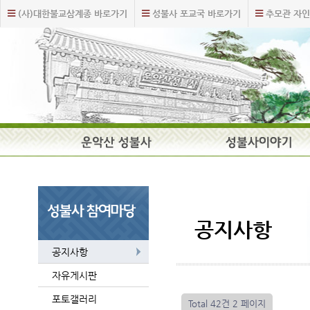
주
본
(사)대한불교삼계종 바로가기
성불사 포교국 바로가기
추모관 자인
메
문
뉴
내
바
용
로
바
가
로
기
가
기
주
요
메
뉴
공지사항
공지사항
자유게시판
포토갤러리
Total 42건
2 페이지