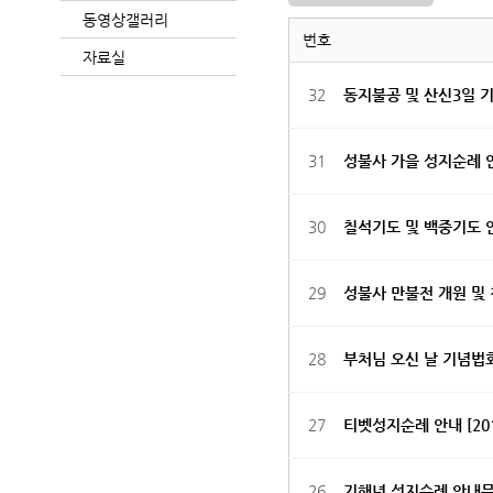
동영상갤러리
번호
자료실
32
동지불공 및 산신3일 
31
성불사 가을 성지순례 
30
칠석기도 및 백중기도
29
성불사 만불전 개원 및
28
부처님 오신 날 기념법
27
티벳성지순례 안내 [201
26
기해년 성지순례 안내