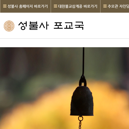
성불사 홈페이지 바로가기
대한불교삼계종 바로가기
추모관 자인당