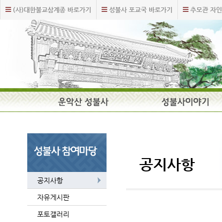
주
본
(사)대한불교삼계종 바로가기
성불사 포교국 바로가기
추모관 자인
메
문
뉴
내
바
용
로
바
가
로
기
가
기
주
요
메
뉴
공지사항
공지사항
자유게시판
포토갤러리